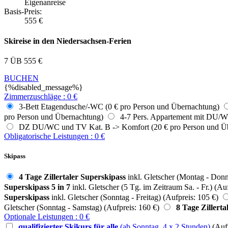
Eigenanreise
Basis-Preis:
555
€
Skireise in den Niedersachsen-Ferien
7 ÜB
555
€
BUCHEN
{%disabled_message%}
Zimmerzuschläge
:
0
€
3-Bett Etagendusche/-WC (0 € pro Person und Übernachtung)
pro Person und Übernachtung)
4-7 Pers. Appartement mit DU/WC
DZ DU/WC und TV Kat. B -> Komfort (20 € pro Person und Ü
Obligatorische Leistungen
:
0
€
Skipass
4 Tage Zillertaler Superskipass
inkl. Gletscher (Montag - Donne
Superskipass 5 in 7
inkl. Gletscher (5 Tg. im Zeitraum Sa. - Fr.) (Auf
Superskipass
inkl. Gletscher (Sonntag - Freitag) (Aufpreis: 105 €)
Gletscher (Sonntag - Samstag) (Aufpreis: 160 €)
8 Tage Zillerta
Optionale Leistungen
:
0
€
qualifizierter Skikurs für alle
(ab Sonntag, 4 x 2 Stunden)
(Auf