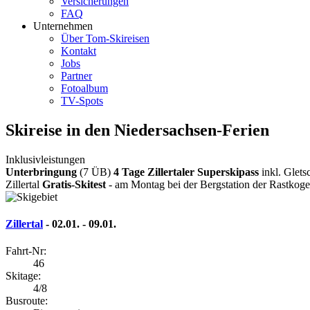
Versicherungen
FAQ
Unternehmen
Über Tom-Skireisen
Kontakt
Jobs
Partner
Fotoalbum
TV-Spots
Skireise in den Niedersachsen-Ferien
Inklusivleistungen
Unterbringung
(7 ÜB)
4 Tage Zillertaler Superskipass
inkl. Glets
Zillertal
Gratis-Skitest
- am Montag bei der Bergstation der Rastkog
Zillertal
- 02.01. - 09.01.
Fahrt-Nr:
46
Skitage:
4/8
Busroute: