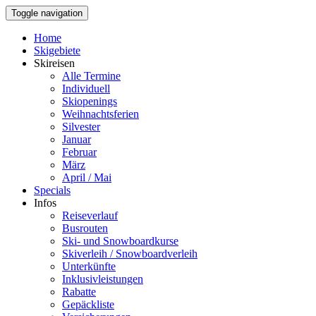
Toggle navigation
Home
Skigebiete
Skireisen
Alle Termine
Individuell
Skiopenings
Weihnachtsferien
Silvester
Januar
Februar
März
April / Mai
Specials
Infos
Reiseverlauf
Busrouten
Ski- und Snowboardkurse
Skiverleih / Snowboardverleih
Unterkünfte
Inklusivleistungen
Rabatte
Gepäckliste