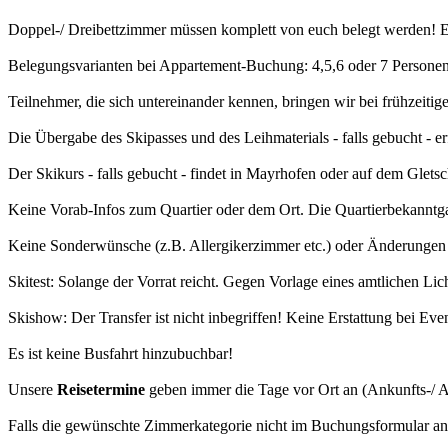
Doppel-/ Dreibettzimmer müssen komplett von euch belegt werden! 
Belegungsvarianten bei Appartement-Buchung: 4,5,6 oder 7 Personen
Teilnehmer, die sich untereinander kennen, bringen wir bei frühzeiti
Die Übergabe des Skipasses und des Leihmaterials - falls gebucht - e
Der Skikurs - falls gebucht - findet in Mayrhofen oder auf dem Gletsch
Keine Vorab-Infos zum Quartier oder dem Ort. Die Quartierbekanntgab
Keine Sonderwünsche (z.B. Allergikerzimmer etc.) oder Änderungen 
Skitest: Solange der Vorrat reicht. Gegen Vorlage eines amtlichen Li
Skishow: Der Transfer ist nicht inbegriffen! Keine Erstattung bei Eve
Es ist keine Busfahrt hinzubuchbar!
Unsere
Reisetermine
geben immer die Tage vor Ort an (Ankunfts-/ A
Falls die gewünschte Zimmerkategorie nicht im Buchungsformular ange