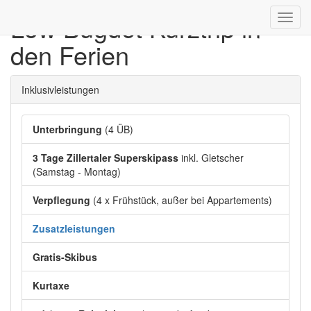
Low Bugdet Kurztrip in
Toggl
navig
den Ferien
Inklusivleistungen
Unterbringung
(4 ÜB)
3 Tage Zillertaler Superskipass
inkl. Gletscher
(Samstag - Montag)
Verpflegung
(4 x Frühstück, außer bei Appartements)
Zusatzleistungen
Gratis-Skibus
Kurtaxe