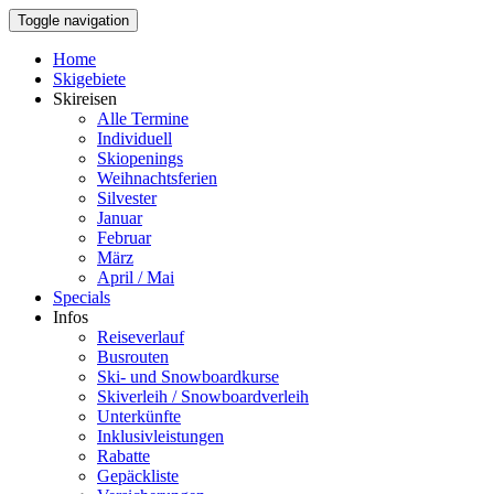
Toggle navigation
Home
Skigebiete
Skireisen
Alle Termine
Individuell
Skiopenings
Weihnachtsferien
Silvester
Januar
Februar
März
April / Mai
Specials
Infos
Reiseverlauf
Busrouten
Ski- und Snowboardkurse
Skiverleih / Snowboardverleih
Unterkünfte
Inklusivleistungen
Rabatte
Gepäckliste