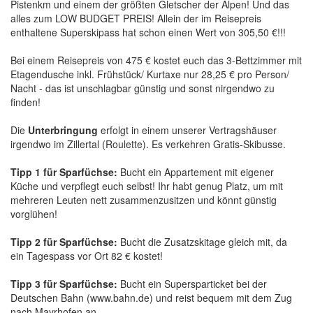
Pistenkm und einem der größten Gletscher der Alpen! Und das
alles zum LOW BUDGET PREIS! Allein der im Reisepreis
enthaltene Superskipass hat schon einen Wert von 305,50 €!!!
Bei einem Reisepreis von 475 € kostet euch das 3-Bettzimmer mit
Etagendusche inkl. Frühstück/ Kurtaxe nur 28,25 € pro Person/
Nacht - das ist unschlagbar günstig und sonst nirgendwo zu
finden!
Die
Unterbringung
erfolgt in einem unserer Vertragshäuser
irgendwo im Zillertal (Roulette). Es verkehren Gratis-Skibusse.
Tipp 1 für Sparfüchse:
Bucht ein Appartement mit eigener
Küche und verpflegt euch selbst! Ihr habt genug Platz, um mit
mehreren Leuten nett zusammenzusitzen und könnt günstig
vorglühen!
Tipp 2 für Sparfüchse:
Bucht die Zusatzskitage gleich mit, da
ein Tagespass vor Ort 82 € kostet!
Tipp 3 für Sparfüchse:
Bucht ein Supersparticket bei der
Deutschen Bahn (www.bahn.de) und reist bequem mit dem Zug
nach Mayrhofen an.