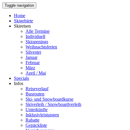
Toggle navigation
Home
Skigebiete
Skireisen
Alle Termine
Individuell
Skiopenings
Weihnachtsferien
Silvester
Januar
Februar
März
April / Mai
Specials
Infos
Reiseverlauf
Busrouten
Ski- und Snowboardkurse
Skiverleih / Snowboardverleih
Unterkünfte
Inklusivleistungen
Rabatte
Gepäckliste