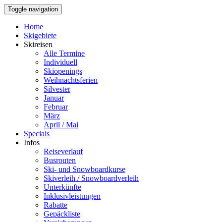
Toggle navigation
Home
Skigebiete
Skireisen
Alle Termine
Individuell
Skiopenings
Weihnachtsferien
Silvester
Januar
Februar
März
April / Mai
Specials
Infos
Reiseverlauf
Busrouten
Ski- und Snowboardkurse
Skiverleih / Snowboardverleih
Unterkünfte
Inklusivleistungen
Rabatte
Gepäckliste