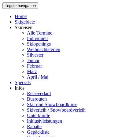
Toggle navigation
Home
Skigebiete
Skireisen
Alle Termine
Individuell
Skiopenings
Weihnachtsferien
Silvester
Januar
Februar
März
April / Mai
Specials
Infos
Reiseverlauf
Busrouten
Ski- und Snowboardkurse
Skiverleih / Snowboardverleih
Unterkünfte
Inklusivleistungen
Rabatte
Gepäckliste