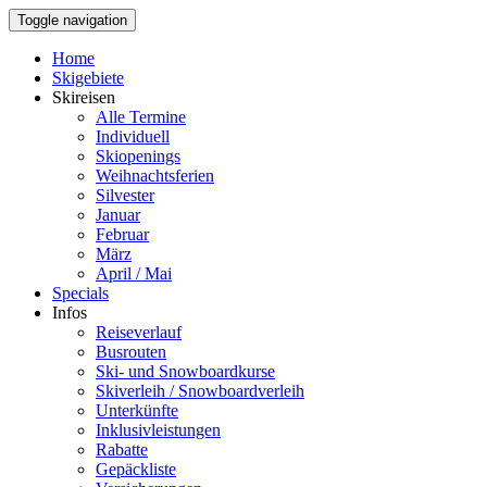
Toggle navigation
Home
Skigebiete
Skireisen
Alle Termine
Individuell
Skiopenings
Weihnachtsferien
Silvester
Januar
Februar
März
April / Mai
Specials
Infos
Reiseverlauf
Busrouten
Ski- und Snowboardkurse
Skiverleih / Snowboardverleih
Unterkünfte
Inklusivleistungen
Rabatte
Gepäckliste