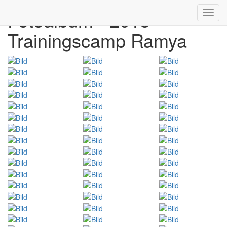
Fotoalbum - 2015
Toggl
navig
Trainingscamp Ramya