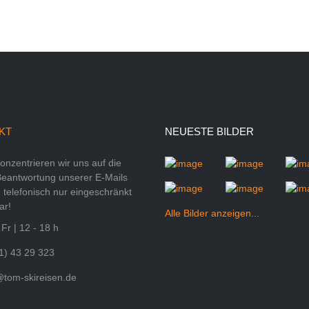
KT
NEUESTE BILDER
konzentrieren wir uns auf die
Beantwortung unserer E-Mails
 telefonisch nur eingeschränkt
ar!
Alle Bilder anzeigen...
Fr | 12 - 18 h
1) 43 29 323
@tom-skireisen.de