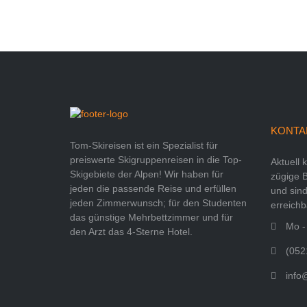
KONTA
Tom-Skireisen ist ein Spezialist für
preiswerte Skigruppenreisen in die Top-
Aktuell 
Skigebiete der Alpen! Wir haben für
zügige 
jeden die passende Reise und erfüllen
und sind
jeden Zimmerwunsch; für den Studenten
erreichb
das günstige Mehrbettzimmer und für
Mo - 
den Arzt das 4-Sterne Hotel.
(052
info