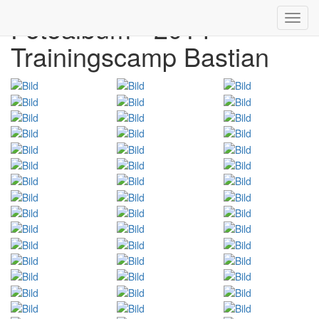
Fotoalbum - 2014
Toggl
navig
Trainingscamp Bastian