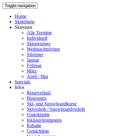
Toggle navigation
Home
Skigebiete
Skireisen
Alle Termine
Individuell
Skiopenings
Weihnachtsferien
Silvester
Januar
Februar
März
April / Mai
Specials
Infos
Reiseverlauf
Busrouten
Ski- und Snowboardkurse
Skiverleih / Snowboardverleih
Unterkünfte
Inklusivleistungen
Rabatte
Gepäckliste