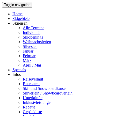
Toggle navigation
Home
Skigebiete
Skireisen
Alle Termine
Individuell
Skiopenings
Weihnachtsferien
Silvester
Januar
Februar
März
April / Mai
Specials
Infos
Reiseverlauf
Busrouten
Ski- und Snowboardkurse
Skiverleih / Snowboardverleih
Unterkünfte
Inklusivleistungen
Rabatte
Gepäckliste