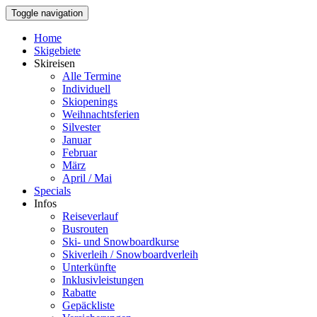
Toggle navigation
Home
Skigebiete
Skireisen
Alle Termine
Individuell
Skiopenings
Weihnachtsferien
Silvester
Januar
Februar
März
April / Mai
Specials
Infos
Reiseverlauf
Busrouten
Ski- und Snowboardkurse
Skiverleih / Snowboardverleih
Unterkünfte
Inklusivleistungen
Rabatte
Gepäckliste