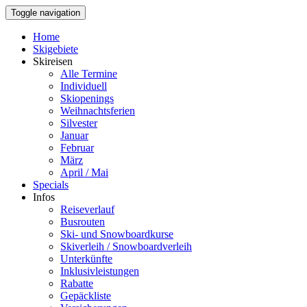
Toggle navigation
Home
Skigebiete
Skireisen
Alle Termine
Individuell
Skiopenings
Weihnachtsferien
Silvester
Januar
Februar
März
April / Mai
Specials
Infos
Reiseverlauf
Busrouten
Ski- und Snowboardkurse
Skiverleih / Snowboardverleih
Unterkünfte
Inklusivleistungen
Rabatte
Gepäckliste