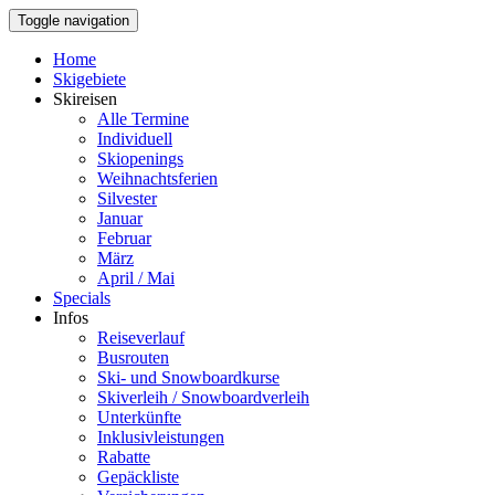
Toggle navigation
Home
Skigebiete
Skireisen
Alle Termine
Individuell
Skiopenings
Weihnachtsferien
Silvester
Januar
Februar
März
April / Mai
Specials
Infos
Reiseverlauf
Busrouten
Ski- und Snowboardkurse
Skiverleih / Snowboardverleih
Unterkünfte
Inklusivleistungen
Rabatte
Gepäckliste