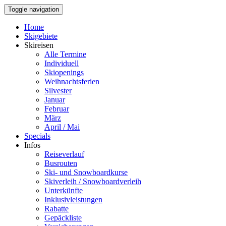
Toggle navigation
Home
Skigebiete
Skireisen
Alle Termine
Individuell
Skiopenings
Weihnachtsferien
Silvester
Januar
Februar
März
April / Mai
Specials
Infos
Reiseverlauf
Busrouten
Ski- und Snowboardkurse
Skiverleih / Snowboardverleih
Unterkünfte
Inklusivleistungen
Rabatte
Gepäckliste