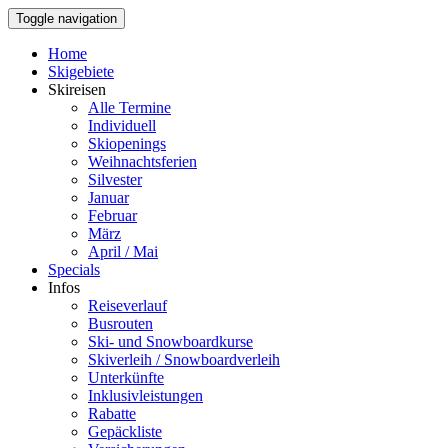
Toggle navigation
Home
Skigebiete
Skireisen
Alle Termine
Individuell
Skiopenings
Weihnachtsferien
Silvester
Januar
Februar
März
April / Mai
Specials
Infos
Reiseverlauf
Busrouten
Ski- und Snowboardkurse
Skiverleih / Snowboardverleih
Unterkünfte
Inklusivleistungen
Rabatte
Gepäckliste