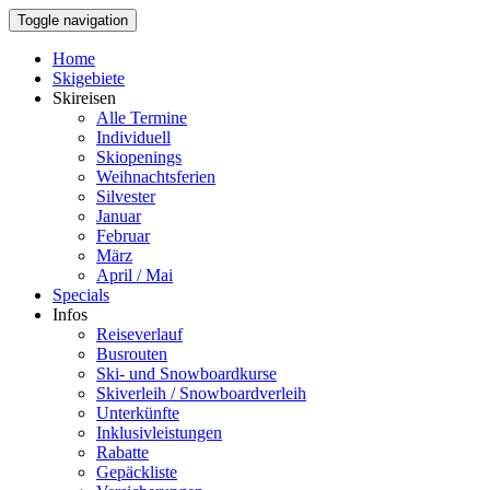
Toggle navigation
Home
Skigebiete
Skireisen
Alle Termine
Individuell
Skiopenings
Weihnachtsferien
Silvester
Januar
Februar
März
April / Mai
Specials
Infos
Reiseverlauf
Busrouten
Ski- und Snowboardkurse
Skiverleih / Snowboardverleih
Unterkünfte
Inklusivleistungen
Rabatte
Gepäckliste