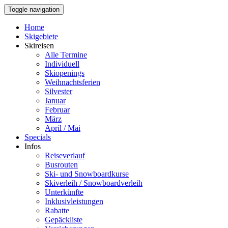
Toggle navigation
Home
Skigebiete
Skireisen
Alle Termine
Individuell
Skiopenings
Weihnachtsferien
Silvester
Januar
Februar
März
April / Mai
Specials
Infos
Reiseverlauf
Busrouten
Ski- und Snowboardkurse
Skiverleih / Snowboardverleih
Unterkünfte
Inklusivleistungen
Rabatte
Gepäckliste