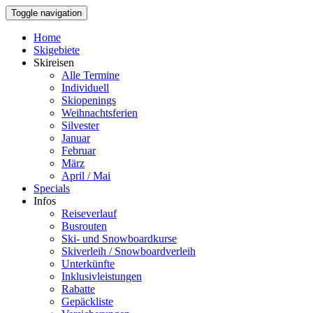
Toggle navigation
Home
Skigebiete
Skireisen
Alle Termine
Individuell
Skiopenings
Weihnachtsferien
Silvester
Januar
Februar
März
April / Mai
Specials
Infos
Reiseverlauf
Busrouten
Ski- und Snowboardkurse
Skiverleih / Snowboardverleih
Unterkünfte
Inklusivleistungen
Rabatte
Gepäckliste