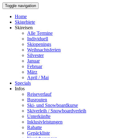
Toggle navigation
Home
Skigebiete
Skireisen
Alle Termine
Individuell
Skiopenings
Weihnachtsferien
Silvester
Januar
Februar
März
April / Mai
Specials
Infos
Reiseverlauf
Busrouten
Ski- und Snowboardkurse
Skiverleih / Snowboardverleih
Unterkünfte
Inklusivleistungen
Rabatte
Gepäckliste