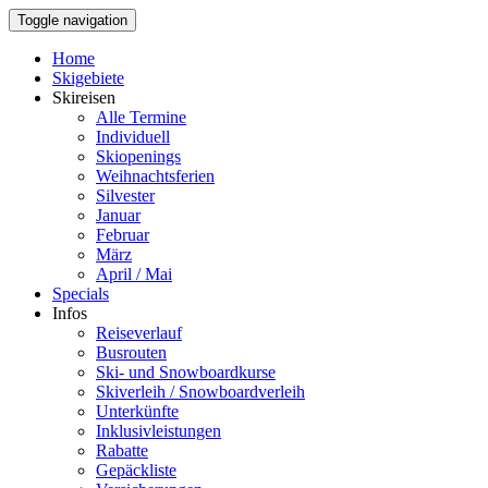
Toggle navigation
Home
Skigebiete
Skireisen
Alle Termine
Individuell
Skiopenings
Weihnachtsferien
Silvester
Januar
Februar
März
April / Mai
Specials
Infos
Reiseverlauf
Busrouten
Ski- und Snowboardkurse
Skiverleih / Snowboardverleih
Unterkünfte
Inklusivleistungen
Rabatte
Gepäckliste