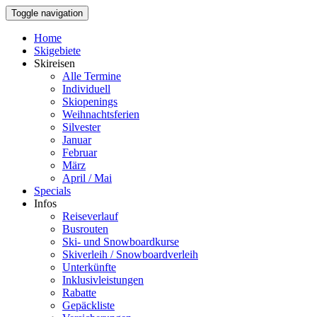
Toggle navigation
Home
Skigebiete
Skireisen
Alle Termine
Individuell
Skiopenings
Weihnachtsferien
Silvester
Januar
Februar
März
April / Mai
Specials
Infos
Reiseverlauf
Busrouten
Ski- und Snowboardkurse
Skiverleih / Snowboardverleih
Unterkünfte
Inklusivleistungen
Rabatte
Gepäckliste