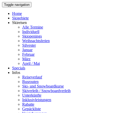
Toggle navigation
Home
Skigebiete
Skireisen
Alle Termine
Individuell
Skiopenings
Weihnachtsferien
Silvester
Januar
Februar
März
April / Mai
Specials
Infos
Reiseverlauf
Busrouten
Ski- und Snowboardkurse
Skiverleih / Snowboardverleih
Unterkünfte
Inklusivleistungen
Rabatte
Gepäckliste