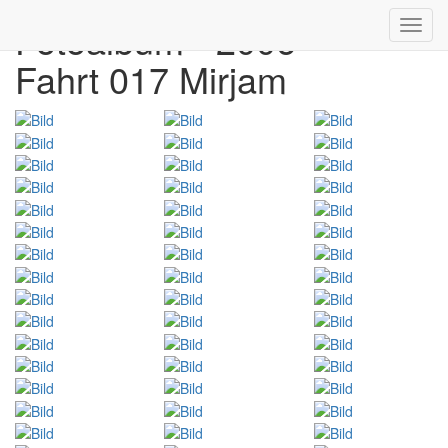
Fotoalbum - 2006
Toggl
navig
Fahrt 017 Mirjam