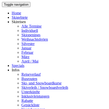
Toggle navigation
Home
Skigebiete
Skireisen
Alle Termine
Individuell
Skiopenings
Weihnachtsferien
Silvester
Januar
Februar
März
April / Mai
Specials
Infos
Reiseverlauf
Busrouten
Ski- und Snowboardkurse
Skiverleih / Snowboardverleih
Unterkünfte
Inklusivleistungen
Rabatte
Gepäckliste