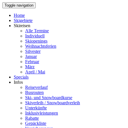
Toggle navigation
Home
Skigebiete
Skireisen
Alle Termine
Individuell
Skiopenings
Weihnachtsferien
Silvester
Januar
Februar
März
April / Mai
Specials
Infos
Reiseverlauf
Busrouten
Ski- und Snowboardkurse
Skiverleih / Snowboardverleih
Unterkünfte
Inklusivleistungen
Rabatte
Gepäckliste