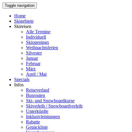
Toggle navigation
Home
Skigebiete
Skireisen
Alle Termine
Individuell
Skiopenings
Weihnachtsferien
Silvester
Januar
Februar
März
April / Mai
Specials
Infos
Reiseverlauf
Busrouten
Ski- und Snowboardkurse
Skiverleih / Snowboardverleih
Unterkünfte
Inklusivleistungen
Rabatte
Gepäckliste