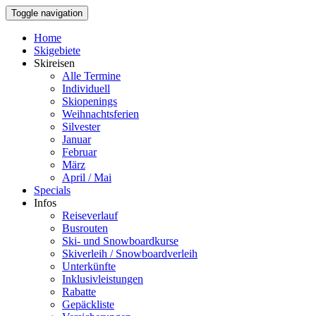
Toggle navigation
Home
Skigebiete
Skireisen
Alle Termine
Individuell
Skiopenings
Weihnachtsferien
Silvester
Januar
Februar
März
April / Mai
Specials
Infos
Reiseverlauf
Busrouten
Ski- und Snowboardkurse
Skiverleih / Snowboardverleih
Unterkünfte
Inklusivleistungen
Rabatte
Gepäckliste