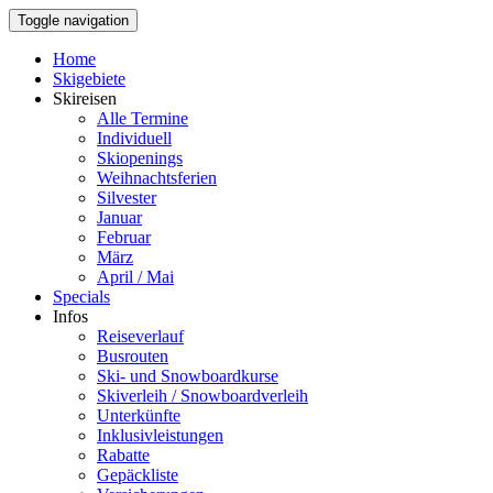
Toggle navigation
Home
Skigebiete
Skireisen
Alle Termine
Individuell
Skiopenings
Weihnachtsferien
Silvester
Januar
Februar
März
April / Mai
Specials
Infos
Reiseverlauf
Busrouten
Ski- und Snowboardkurse
Skiverleih / Snowboardverleih
Unterkünfte
Inklusivleistungen
Rabatte
Gepäckliste