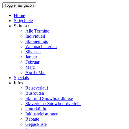
Toggle navigation
Home
Skigebiete
Skireisen
Alle Termine
Individuell
Skiopenings
Weihnachtsferien
Silvester
Januar
Februar
März
April / Mai
Specials
Infos
Reiseverlauf
Busrouten
Ski- und Snowboardkurse
Skiverleih / Snowboardverleih
Unterkünfte
Inklusivleistungen
Rabatte
Gepäckliste