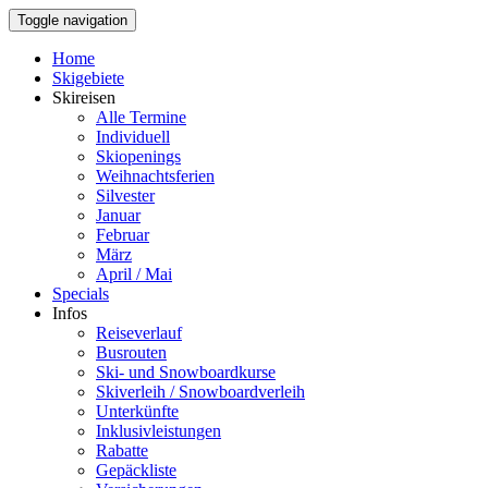
Toggle navigation
Home
Skigebiete
Skireisen
Alle Termine
Individuell
Skiopenings
Weihnachtsferien
Silvester
Januar
Februar
März
April / Mai
Specials
Infos
Reiseverlauf
Busrouten
Ski- und Snowboardkurse
Skiverleih / Snowboardverleih
Unterkünfte
Inklusivleistungen
Rabatte
Gepäckliste