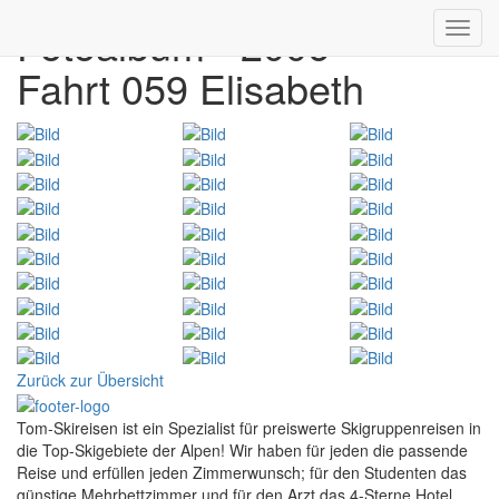
Fotoalbum - 2006
Toggl
navig
Fahrt 059 Elisabeth
Zurück zur Übersicht
Tom-Skireisen ist ein Spezialist für preiswerte Skigruppenreisen in
die Top-Skigebiete der Alpen! Wir haben für jeden die passende
Reise und erfüllen jeden Zimmerwunsch; für den Studenten das
günstige Mehrbettzimmer und für den Arzt das 4-Sterne Hotel.