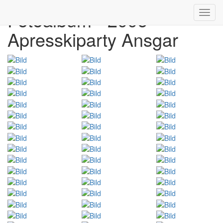
Fotoalbum - 2006
Toggl
navig
Apresskiparty Ansgar