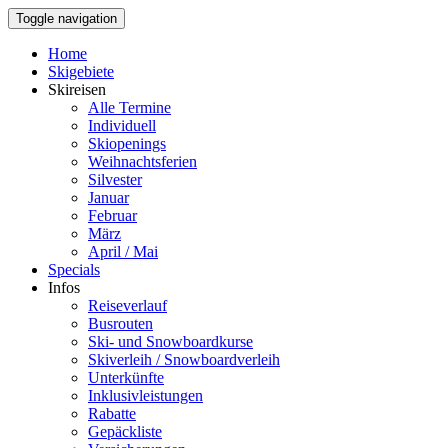
Toggle navigation
Home
Skigebiete
Skireisen
Alle Termine
Individuell
Skiopenings
Weihnachtsferien
Silvester
Januar
Februar
März
April / Mai
Specials
Infos
Reiseverlauf
Busrouten
Ski- und Snowboardkurse
Skiverleih / Snowboardverleih
Unterkünfte
Inklusivleistungen
Rabatte
Gepäckliste