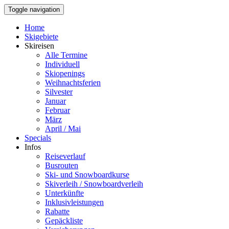
Toggle navigation
Home
Skigebiete
Skireisen
Alle Termine
Individuell
Skiopenings
Weihnachtsferien
Silvester
Januar
Februar
März
April / Mai
Specials
Infos
Reiseverlauf
Busrouten
Ski- und Snowboardkurse
Skiverleih / Snowboardverleih
Unterkünfte
Inklusivleistungen
Rabatte
Gepäckliste